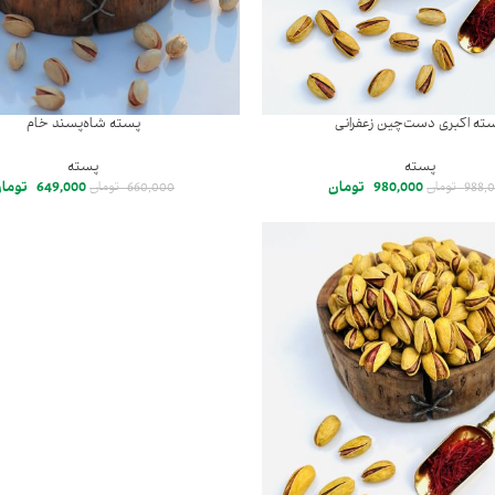
ته اکبری دست‌چین زعفرانی
پسته شاه‌پسند خام
پسته
پسته
980,000
تومان
649,000
توما
988,
تومان
660,000
تومان