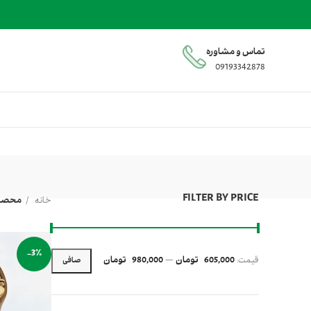
تماس و مشاوره
09193342878
FILTER BY PRICE
خانه
محصول
-3%
قيمت:
605,000 تومان
—
980,000 تومان
صافی