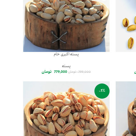
پسته اکبری خام
پسته
779,000
تومان
799,000
تومان
-1%