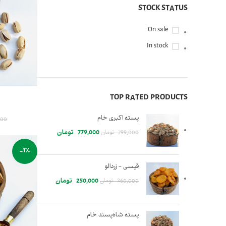
STOCK STATUS
On sale
In stock
TOP RATED PRODUCTS
پسته اکبری خام
000
779,000
تومان
799,000
تومان
-1%
قیسی - زردالو
250,000
تومان
260,000
تومان
پسته شاه‌پسند خام