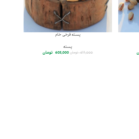
پسته فرخی خام
پسته
ن
605,000
تومان
611,000
تومان