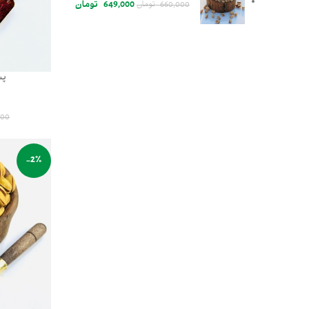
649,000
تومان
660,000
تومان
پس
000
-2%