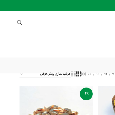
24
18
12
9
-3%