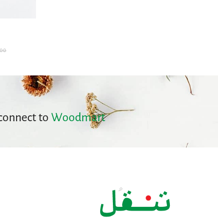
000
 connect to
Woodmart!