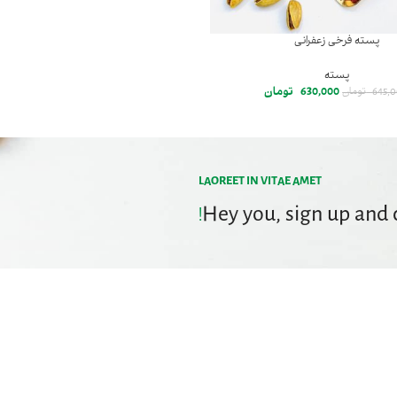
پسته فرخی زعفرانی
پسته
630,000
تومان
645,
تومان
LAOREET IN VITAE AMET
Hey you, sign up and