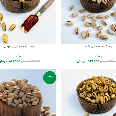
پسته احمدآقایی خام
پسته احمدآقایی زعفرانی
پسته
پسته
649,000
تومان
675,000
تومان
670,
تومان
685,000
تومان
-2%