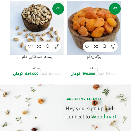
-1%
-3%
-3%
برگه زردالو
پسته احمدآقایی خام
پسته
پسته
190,000
تومان
649,000
تومان
195,000
تومان
670,000
تومان
000
LAOREET IN VITAE AMET
Hey you, sign up and
connect to
Woodmart!